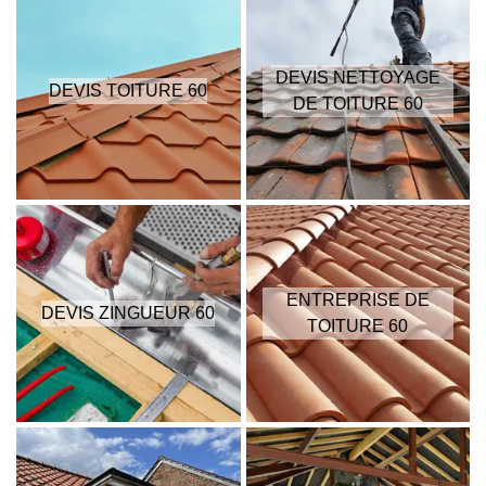
DEVIS NETTOYAGE
DEVIS TOITURE 60
DE TOITURE 60
ENTREPRISE DE
DEVIS ZINGUEUR 60
TOITURE 60