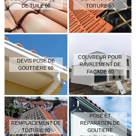
DE TUILE 60
TOITURE 60
COUVREUR POUR
DEVIS POSE DE
RAVALEMENT DE
GOUTTIÈRE 60
FAÇADE 60
POSE ET
REMPLACEMENT DE
RÉPARATION DE
TOITURE 60
GOUTIERE