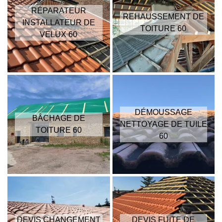
RÉPARATEUR
REHAUSSEMENT DE
INSTALLATEUR DE
TOITURE 60
VELUX 60
DÉMOUSSAGE
BÂCHAGE DE
NETTOYAGE DE TUILE
TOITURE 60
60
DEVIS CHANGEMENT
DEVIS FUITE DE