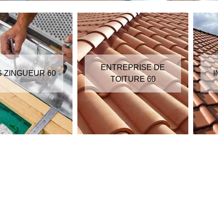
ENTREPRISE DE
S ZINGUEUR 60
I
TOITURE 60