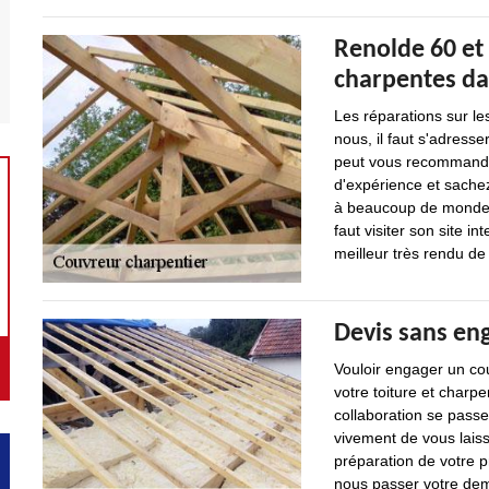
Renolde 60 et 
charpentes dan
Les réparations sur le
nous, il faut s'adresse
peut vous recommander
d'expérience et sachez
à beaucoup de monde. 
faut visiter son site in
meilleur très rendu de 
Devis sans en
Vouloir engager un cou
votre toiture et charpen
collaboration se pas
vivement de vous laiss
préparation de votre p
nous passer votre dem