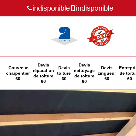
indisponible
indisponible
Devis
Devis
Couvreur
Devis
Devis
Entrepri
réparation
nettoyage
charpentier
toiture
zingueur
de toitu
de toiture
de toiture
60
60
60
60
60
60