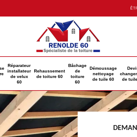
ÊT
Réparateur
Bâchage
se
Démoussage
Devi
installateur
Rehaussement
de
re
nettoyage
change
de velux
de toiture 60
toiture
de tuile 60
de tuil
60
60
DEMAND