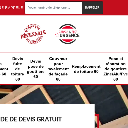
RE RAPPELÉ
Devis
Couvreur
Pose et
Devis
s
fuite
pour
réparation
pose de
Remplacement
ment
de
ravalement
de goutiere
gouttière
de toiture 60
e 60
toiture
de façade
Zinc/Alu/Pvc
60
60
60
60
E DE DEVIS GRATUIT