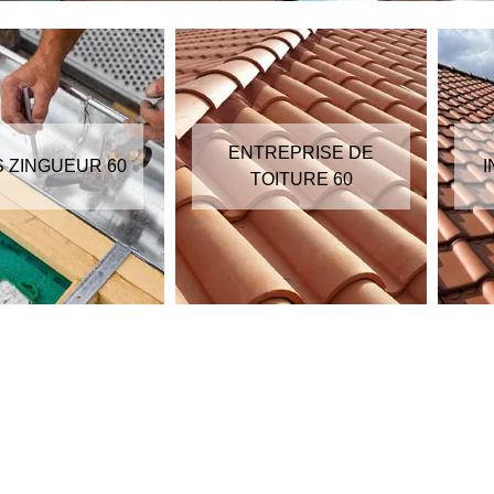
ENTREPRISE DE
S ZINGUEUR 60
I
TOITURE 60