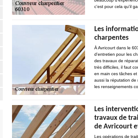
beaucoup d'expérience 
c'est pour cela qu'il ga
Les informatio
charpentes
À Avricourt dans le 603
d'entretien pour les c
des travaux de réparat
très difficiles, il fau
en main ces tâches et s
aussi la réputation de
les renseignements com
Les interventi
travaux de tra
de Avricourt e
Les opérations de trai