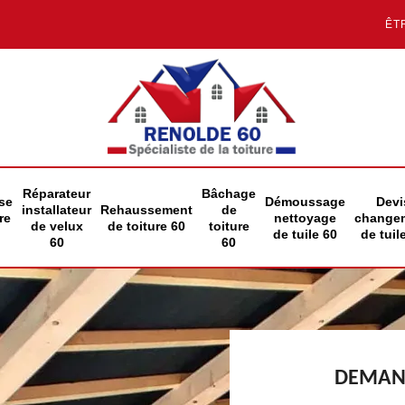
ÊT
Réparateur
Bâchage
se
Démoussage
Devi
installateur
Rehaussement
de
re
nettoyage
change
de velux
de toiture 60
toiture
de tuile 60
de tuil
60
60
DEMAND