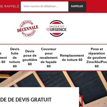
RE RAPPELÉ
Devis
Couvreur
Pose et
Devis
s
fuite
pour
réparation
pose de
Remplacement
ment
de
ravalement
de goutiere
gouttière
de toiture 60
e 60
toiture
de façade
Zinc/Alu/Pvc
60
60
60
60
E DE DEVIS GRATUIT