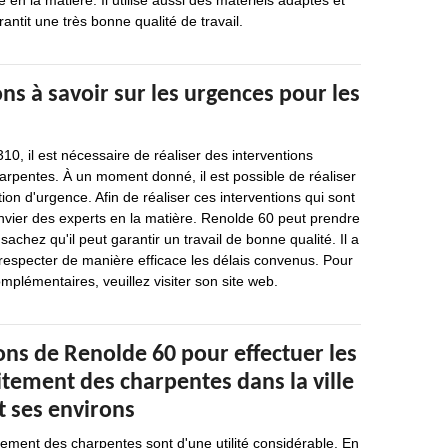
en la matière. Il utilise aussi des matériels adaptés et
rantit une très bonne qualité de travail.
ns à savoir sur les urgences pour les
10, il est nécessaire de réaliser des interventions
harpentes. À un moment donné, il est possible de réaliser
ion d'urgence. Afin de réaliser ces interventions qui sont
t convier des experts en la matière. Renolde 60 peut prendre
achez qu'il peut garantir un travail de bonne qualité. Il a
 respecter de manière efficace les délais convenus. Pour
plémentaires, veuillez visiter son site web.
ons de Renolde 60 pour effectuer les
itement des charpentes dans la ville
t ses environs
tement des charpentes sont d'une utilité considérable. En