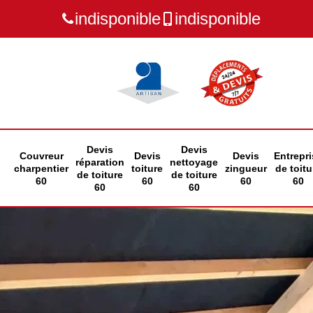
indisponible
indisponible
Devis
Devis
Couvreur
Devis
Devis
Entrepri
réparation
nettoyage
charpentier
toiture
zingueur
de toitu
de toiture
de toiture
60
60
60
60
60
60